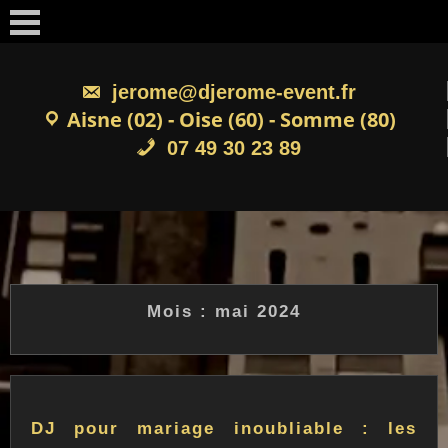
Skip
to
content
jerome@djerome-event.fr
Aisne (02) - Oise (60) - Somme (80)
07 49 30 23 89
Mois :
mai 2024
DJ pour mariage inoubliable : les