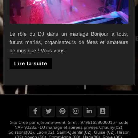
Le rôle du DJ dans un mariage Bonjour à tous,
futurs mariés, organisateurs de fêtes et amateurs
de musique ! Vous vous
Lire la suite
Site Créé par djerome-event. Siret : 97961638000015 - code
NAF 9329Z -DJ mariage et soirées privées Chauny(02),
Soissons(02), Laon(02), Saint-Quentin(02), Guise (02), Hirson
(02) Noyon (60), Compiègne (60), Ham(80), Roye (80),